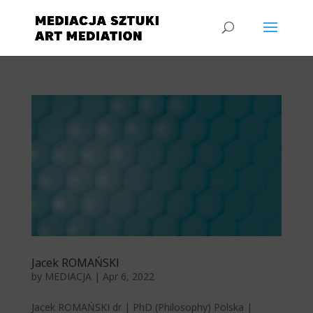
Jacek ROMAŃSKI
by
MEDIACJA
|
Apr 6, 2022
Jacek ROMAŃSKI dr | PhD (Philosophy) Polska |