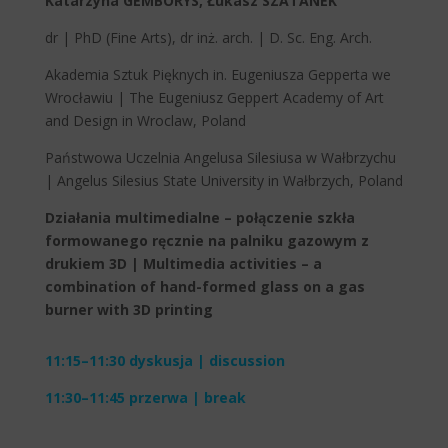
Katarzyna GEMBORYS, Łukasz SZATANEK
dr | PhD (Fine Arts), dr inż. arch. | D. Sc. Eng. Arch.
Akademia Sztuk Pięknych in. Eugeniusza Gepperta we
Wrocławiu | The Eugeniusz Geppert Academy of Art
and Design in Wroclaw, Poland
Państwowa Uczelnia Angelusa Silesiusa w Wałbrzychu
| Angelus Silesius State University in Wałbrzych, Poland
Działania multimedialne – połączenie szkła
formowanego ręcznie na palniku gazowym z
drukiem 3D | Multimedia activities – a
combination of hand-formed glass on a gas
burner with 3D printing
11:15–11:30 dyskusja | discussion
11:30–11:45 przerwa | break