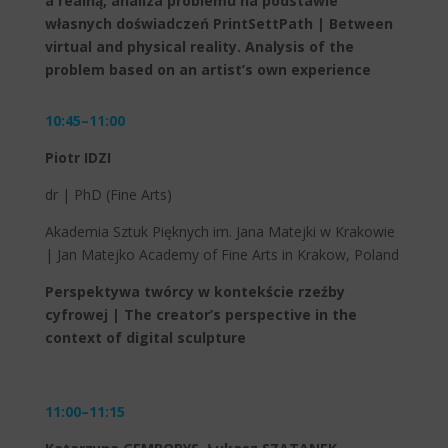
a realną, analiza problemu na podstawie
własnych doświadczeń PrintSettPath | Between
virtual and physical reality.
Analysis of the
problem based on an artist’s own experience
10:45–11:00
Piotr IDZI
dr | PhD (Fine Arts)
Akademia Sztuk Pięknych im. Jana Matejki w Krakowie
| Jan Matejko Academy of Fine Arts in Krakow, Poland
Perspektywa twórcy w kontekście rzeźby
cyfrowej | The creator’s perspective in the
context of digital sculpture
11:00–11:15