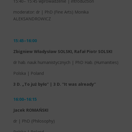
15:40– 15:45 wprowadzenie | introduction
moderator: dr | PhD (Fine Arts) Monika
ALEKSANDROWICZ
15:45–16:00
Zbigniew Władysław SOLSKI, Rafał Piotr SOLSKI
dr hab. nauk humanistycznych | PhD Hab. (Humanities)
Polska | Poland
3 D. „To już było” | 3 D. “It was already”
16:00–16:15
Jacek ROMAŃSKI
dr | PhD (Philosophy)
Polska | Poland