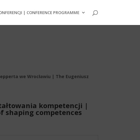
NFERENCJI | CONFERENCE PROGRAMME
Gepperta we Wrocławiu | The Eugeniusz
tałtowania kompetencji |
 of shaping competences