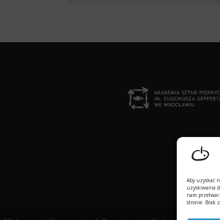
Aby uzyskać na
uzyskiwania d
nam przetwarz
stronie.
Brak z