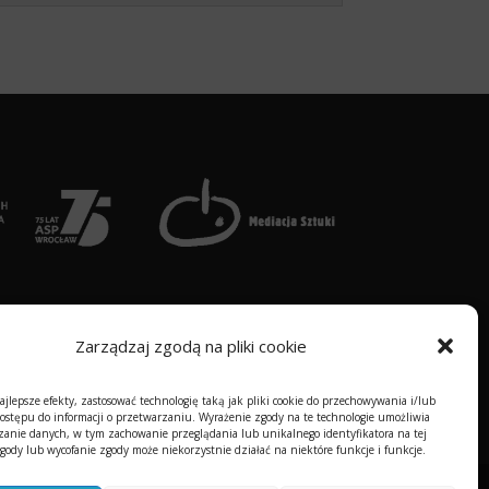
Zarządzaj zgodą na pliki cookie
jlepsze efekty, zastosować technologię taką jak pliki cookie do przechowywania i/lub
ostępu do informacji o przetwarzaniu.
Wyrażenie zgody na te technologie umożliwia
anie danych, w tym zachowanie przeglądania lub unikalnego identyfikatora na tej
gody lub wycofanie zgody może niekorzystnie działać na niektóre funkcje i funkcje.