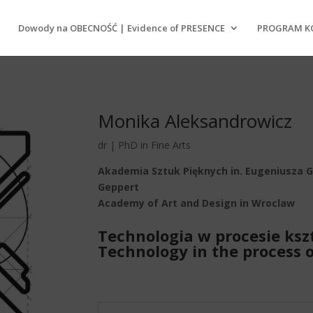
Dowody na OBECNOŚĆ | Evidence of PRESENCE
PROGRAM KO
Monika Aleksandrowicz
dr | PhD in Fine Arts
Akademia Sztuk Pięknych in. Eugeniusza 
Geppert
Academy of Art and Design in Wroclaw
Technologia w procesie ksz
Technology in the process