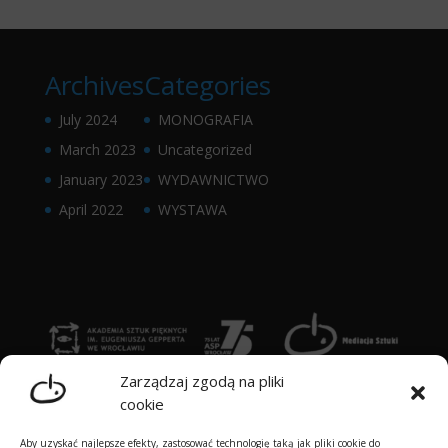
Archives
Categories
July 2024
MONOGRAFIA
March 2023
Uncategorized
January 2023
WYDAWNICTWO
April 2022
WYSTAWA
Zarządzaj zgodą na pliki
cookie
Aby uzyskać najlepsze efekty, zastosować technologię taką jak pliki cookie do