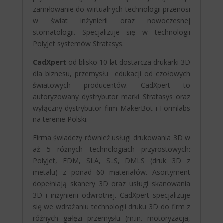
zamiłowanie do wirtualnych technologii przenosi
w świat inżynierii oraz nowoczesnej
stomatologii. Specjalizuje się w technologii
PolyJet systemów Stratasys.
CadXpert
od blisko 10 lat dostarcza drukarki 3D
dla biznesu, przemysłu i edukacji od czołowych
światowych producentów. CadXpert to
autoryzowany dystrybutor marki Stratasys oraz
wyłączny dystrybutor firm MakerBot i Formlabs
na terenie Polski.
Firma świadczy również usługi drukowania 3D w
aż 5 różnych technologiach przyrostowych:
PolyJet, FDM, SLA, SLS, DMLS (druk 3D z
metalu) z ponad 60 materiałów. Asortyment
dopełniają skanery 3D oraz usługi skanowania
3D i inżynierii odwrotnej. CadXpert specjalizuje
się we wdrażaniu technologii druku 3D do firm z
różnych gałęzi przemysłu (m.in. motoryzacja,